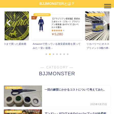
BJJMONSTERとは？
BJJMONSTER
BJJMONSTER
帯が今まで買った柔術着
Amazonで売っている激安柔術着を買って
リカバリーにオススメ
..
みた！安い道着...
プリメント3種の神...
― CATEGORY ―
BJJMONSTER
BJJMONSTER
一回の練習にかかるコストについて考えてみた。
2021年9月25日
BJJMONSTER
アンドレ・ガウヴァオのペーパーブックが全柔術