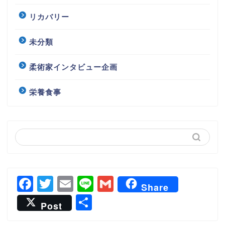
リカバリー
未分類
柔術家インタビュー企画
栄養食事
F
T
E
Li
G
Share
a
wi
m
n
m
共
Post
c
tt
ai
e
ai
有