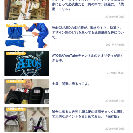
家にとって必読書だと（俺の中で）話題に。『柔
術 ドリル』
2021年9月20日
BJJMONSTER
VANGUARDの柔術着が、動きやすさ、快適さ、
デザイン性のどれを取っても過去最高な件につい
て。
2021年9月10日
BJJMONSTER
ATOSのYouTubeチャンネルのクオリティが高す
ぎる件。
2021年9月6日
BJJMONSTER
土屋、関東に帰るってよ。
2021年8月24日
BJJMONSTER
試合に出る人必見！JBJJFの道着チェックに関し
て大切なポイントをまとめてみた。『保存版』
2021年8月20日