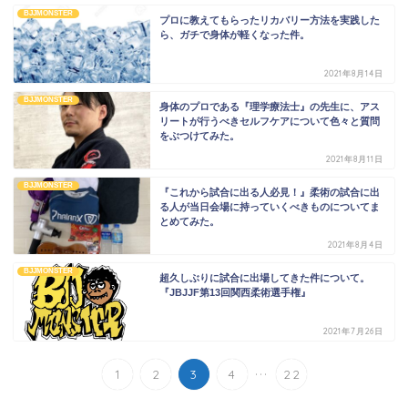
BJJMONSTER
プロに教えてもらったリカバリー方法を実践した
ら、ガチで身体が軽くなった件。
2021年8月14日
BJJMONSTER
身体のプロである『理学療法士』の先生に、アス
リートが行うべきセルフケアについて色々と質問
をぶつけてみた。
2021年8月11日
BJJMONSTER
『これから試合に出る人必見！』柔術の試合に出
る人が当日会場に持っていくべきものについてま
とめてみた。
2021年8月4日
BJJMONSTER
超久しぶりに試合に出場してきた件について。
『JBJJF第13回関西柔術選手権』
2021年7月26日
...
1
2
3
4
22