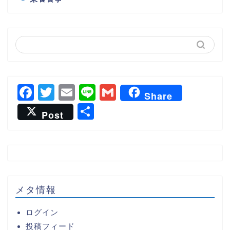
F
T
E
Li
G
Share
a
wi
m
n
m
共
Post
c
tt
ai
e
ai
有
e
er
l
l
b
o
o
メタ情報
k
ログイン
投稿フィード