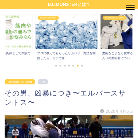
BJJMONSTERとは？
Brazilian Jiu Jitsu
BJJMONSTER
ったリカバリー方法を実
柔術をこよなく愛する柔術家達に、お気に
ラッソーガードに悩ま
..
入りの柔術着につい...
術家を救いたい〜『...
Brazilian Jiu Jitsu
PR
その男、凶暴につき〜エルバースサ
ントス〜
2020年4月6日