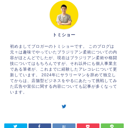
o
o
k
トミショー
初めましてブロガーのトミショーです。 このブログは
元々は趣味でやっていたブラジリアン柔術についての内
容がほとんどでしたが、現在はブラジリアン柔術や格闘
技についてはもちろんですが、それ以外にも個人事業主
である筆者が、これまでに経験したアレコレについて更
新しています。 2024年にサラリーマンを辞めて独立し
てからは、店舗型ビジネスをやるにあたって挑戦してみ
た広告や宣伝に関する内容についても記事が多くなって
います。