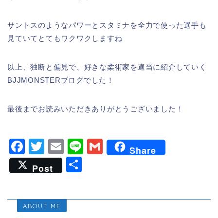
サントスのようなパワーとスタミナを全力で使った選手も
見ていてとてもワクワクしますね
以上、独断と偏見で、好きな柔術家を適当に紹介していく
BJJMONSTERブログでした！
最後までお読みいただきありがとうございました！
F
T
E
Li
G
Share
a
wi
m
n
m
共
Post
c
tt
ai
e
ai
有
e
er
l
l
b
ABOUT ME