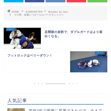
HOME
BJJMONSTER
Brazilian Jiu Jitsu
その男、凶暴につき〜エルバースサントス〜
足関節の攻防で、ダブルガードはより面
白くなる。
フットロックはベリーダウン！
人気記事
苦節4年で紫帯に昇帯できたので、今まで