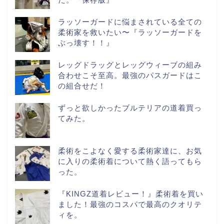
ラッソーガードに悩まされている全ての
柔術家を救いたい〜『ラッソーガードを
ぶっ壊す！！』
レッグドラッグとレッグウィーブの組み
合わせこそ至高。最強のパスガードはこ
の組合せだ！
ずっと欲しかったブルテリアの道着買っ
てみた。
柔術をこよなく愛する柔術家達に、お気
に入りの柔術着について熱く語ってもら
った。
『KINGZ道着レビュー！』柔術着を買い
ました！最強のコスパで最高のクオリテ
ィを。