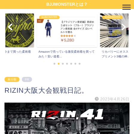
BJJMONSTERとは？
BJJMONSTER
未分類
ている激安柔術着を買って
リカバリーにオススメのサプリはこれ！サ
柔術家の筆者が本業の
プリメント3種の神...
本格鍼灸院を開業し...
未分類
PR
RIZIN大阪大会観戦日記。
2023年4月26日