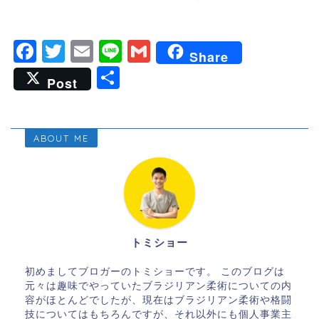
F
T
E
Li
G
Share
a
wi
m
n
m
共
Post
c
tt
ai
e
ai
有
e
er
l
l
b
ABOUT ME
o
o
k
トミショー
初めましてブロガーのトミショーです。 このブログは
元々は趣味でやっていたブラジリアン柔術についての内
容がほとんどでしたが、現在はブラジリアン柔術や格闘
技についてはもちろんですが、それ以外にも個人事業主