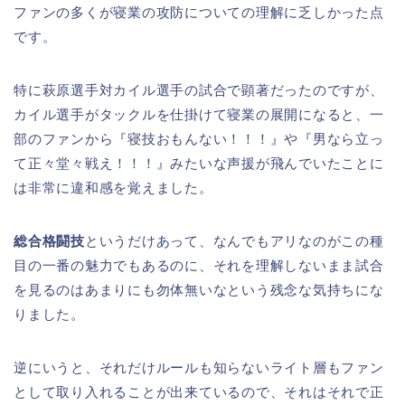
ファンの多くが寝業の攻防についての理解に乏しかった点
です。
特に萩原選手対カイル選手の試合で顕著だったのですが、
カイル選手がタックルを仕掛けて寝業の展開になると、一
部のファンから『寝技おもんない！！！』や『男なら立っ
て正々堂々戦え！！！』みたいな声援が飛んでいたことに
は非常に違和感を覚えました。
総合格闘技
というだけあって、なんでもアリなのがこの種
目の一番の魅力でもあるのに、それを理解しないまま試合
を見るのはあまりにも勿体無いなという残念な気持ちにな
りました。
逆にいうと、それだけルールも知らないライト層もファン
として取り入れることが出来ているので、それはそれで正